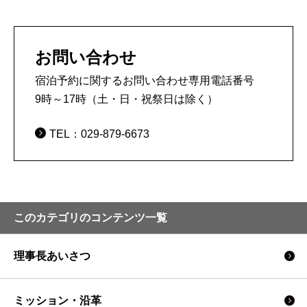
お問い合わせ
宿泊予約に関するお問い合わせ専用電話番号
9時～17時（土・日・祝祭日は除く）
［個室］
TEL：029-879-6673
机
棚
ベッド
冷蔵庫
第1宿泊棟
98室
［共用（各階）］
トイレ
洗面所
給湯室
［個室］
このカテゴリのコンテンツ一覧
洗面所
トイレ
机
棚
第2宿泊棟
各50室
第3宿泊棟
［共用（各階）］
理事長あいさつ
給湯室
電気ポット
電
ミッション・沿革