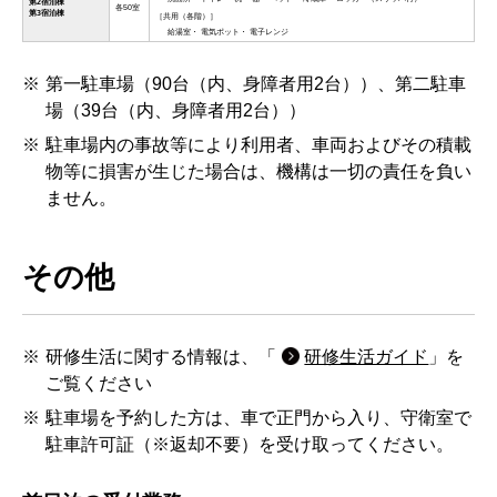
第一駐車場（90台（内、身障者用2台））、第二駐車
場（39台（内、身障者用2台））
駐車場内の事故等により利用者、車両およびその積載
物等に損害が生じた場合は、機構は一切の責任を負い
ません。
第1宿泊棟
3,800円
8.55㎡
その他
第2宿泊棟
4,800円
13.5
第3宿泊棟
研修生活に関する情報は、「
研修生活ガイド
」を
ご覧ください
駐車場を予約した方は、車で正門から入り、守衛室で
駐車許可証（※返却不要）を受け取ってください。