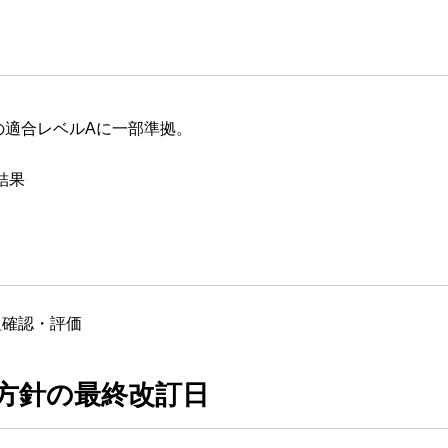
2016の適合レベルAに一部準拠。
結果
組確認・評価
方針の最終改訂日