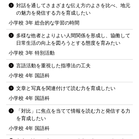
対話を通してさまざまな伝え方のよさを比べ、地元
の魅力を発信する力を育成したい
小学校
3年
総合的な学習の時間
多様な他者とよりよい人間関係を形成し、協働して
日常生活の向上を図ろうとする態度を育みたい
小学校
3年
特別活動
言語活動を重視した指導法の工夫
小学校
4年
国語科
文章と写真を関連付けて読む力を育成したい
小学校
4年
国語科
「対比」に焦点を当てて情報を読む力と発信する力
を育成したい
小学校
4年
国語科