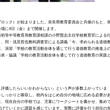
ブロック）が始まりました。奈良県教育委員会と共催のもと、
場に4日（金）まで開催します。

省初等中等教育局教育課程課の小野賢志主任学校教育官による
と、同・浅見哲也教科調査官による講義「今、求められる道徳
は、演習「学校の教育活動全体を通じて行う道徳教育の推進上
発表・協議「学校の教育活動全体を通じて行う道徳教育の実践


う評価したらいいかわからない』という声が多数上がっていま
をしっかりと吸収し、校内をはじめ自分の地域に広める必要が
は、現在自分の学校では、児童にワークシートを書かせ、集め
繋げていくかに課題を感じています。実際に評価を行う担任の