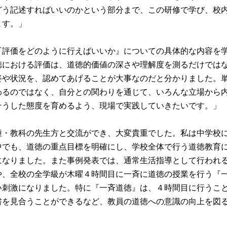
どう記述すればいいのかという部分まで、この研修で学び、校
す。」

『評価をどのように行えばいいか』についての具体的な内容を
徳における評価は、道徳的価値の深さや理解度を測るだけでは
姿や状況を、認めてあげることが大事なのだと分かりました。
わるのではなく、自分との関わりを通じて、いろんな立場から
うした態度を育めるよう、現場で実践していきたいです。」

種・教科の先生方と交流ができ、大変貴重でした。私は中学校
中でも、道徳の重点目標を明確にし、学校全体で行う道徳教育
になりました。また事例発表では、通常生活指導として行われ
や、全校の全学級が木曜４時間目に一斉に道徳の授業を行う『
い刺激になりました。特に『一斉道徳』は、４時間目に行うこ
書を見合うことができるなど、教員の道徳への意識の向上を図