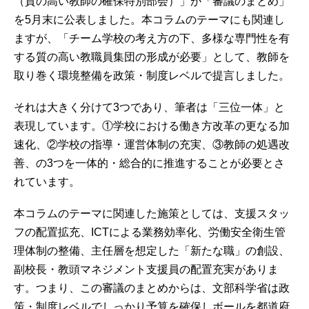
（質の高い教師の確保特別部会）」が「審議のまとめ」
を5月末に公表しました。本コラムのテーマにも関連し
ますが、「チーム学校の考え方の下、多様な専門性を有
する質の高い教職員集団の形成が必要」として、教師を
取り巻く環境整備を政策・制度レベルで提言しました。
それは大きく分けて3つであり、筆者は「三位一体」と
表現しています。①学校における働き方改革の更なる加
速化、②学校の指導・運営体制の充実、③教師の処遇改
善、の3つを一体的・総合的に推進することが必要とさ
れています。
本コラムのテーマに関連した施策としては、支援スタッ
フの配置拡充、ICTによる業務効率化、労働安全衛生管
理体制の整備、主任層を想定した「新たな職」の創設、
副校長・教頭マネジメント支援員の配置充実がありま
す。つまり、この審議のまとめからは、文部科学省は政
策・制度レベルでしっかり予算を確保しボールを都道府