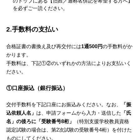
のトップにある【旧姓／通称名併記を希望する方へ】
を必ずご一読ください。
金融機関名
ゆうちょ銀行
2.手数料の支払い
金融機関コード
9900
支店名
〇二九（ゼロ 二 キュウ）
合格証書の書換え及び再交付には
1通500円
の手数料がか
かります。
口座種別
当座預金
手数料は、下記①②のいずれかの方法によりお支払いく
幼稚園：0088145
ださい。
口座番号
小学校：0139343
特別支援学校及び高校学校（情報
①口座振込（銀行振込）
口座名義
独立行政法人教職員支援機構
交付手数料を下記口座にお振込みください。なお、
「振
込依頼人名」
は、申請フォームから入力・送信した
「氏
名」の後ろに「受験番号8桁」
（特別支援学校教員資格
認定試験の場合は、第2次試験の受験番号4桁）を付けた
ものにしてください。