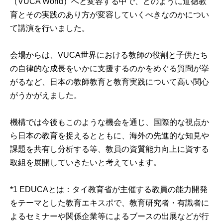
（VUCA World）へと変容する中で、どのように道徳教
育とその実践のあり方が変容していくべきなのかについ
て講演を行いました。

会場からは、VUCA世界における教師の役割と子供たち
の自律的な成長をいかに支援するのかをめぐる質問が挙
がるなど、日本の教師教育と教育実践について高い関心
がうかがえました。

機構では今後もこのような機会を通じ、国際的な視点か
ら日本の教育を捉えるとともに、海外の先進的な知見や
課題を共有し分析する等、教員の資質能力向上に資する
取組を展開していきたいと考えています。

*1 EDUCAとは：タイ教育省が主催する教員の能力開発
をテーマとした教育エキスポで、教育研究者・有識者に
よるセミナーや関係企業等によるブースの出展などが行